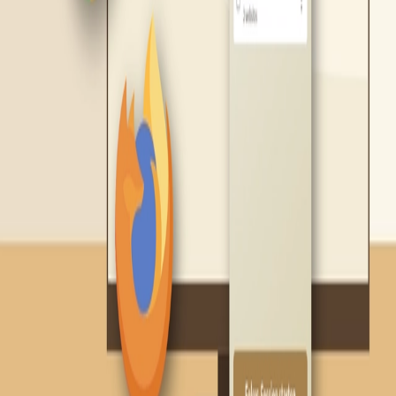
PDFs, Notizen und vielen offenen Tabs. focuscape reduziert
diese Unterbrechungen, indem du für die Scheib- oder
Lernphase konsequent alles blockst, was dich aus dem Flow
bringt.
Selbstständige
Wenn dein Arbeitsalltag aus Browser-Tools besteht, sind
Ablenkungen oft als "kurzer Check" getarnt, kosten aber
trotzdem Fokus. focuscape ist hier ein einfacher Deep-Work-
Schalter: Blockliste auswählen, Session starten, konzentriert
arbeiten.
Chrome & Firefox - aber was ist mit Edge, Safari und Co.?
Die Erweiterung ist ab jetzt offiziell für Chrome und Firefox
verfügbar. Auf Edge ist sie noch nicht im Store gelistet, kann
aber über den Chrome Web Store heruntergeladen und genutzt
werden. Safari ist aktuell noch nicht dabei, eine Unterstützung
ist aber für später geplant.
Jetzt installieren: focuscape Website Blocker
Chrome Extension